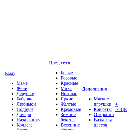
Цвет, сезон
Белые
Кому
Розовые
Маме
Красные
Жене
Микс
Дополнения
Девушке
Нежные
Бабушке
Яркие
Мягкие
Любимой
Желтые
игрушки
+
Подруге
Кремовые
Конфеты
ЕЩЕ
Дочери
Зимние
Открытки
Начальнику
букеты
Вазы для
Коллеге
Весенние
цветов