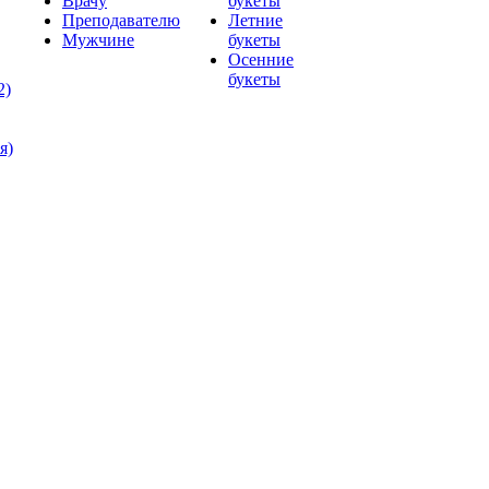
Врачу
букеты
Преподавателю
Летние
Мужчине
букеты
Осенние
букеты
2)
я)