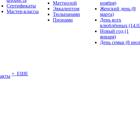
флориста
Маттиолой
ноября)
Сертификаты
Эвкалиптом
Женский день (8
Мастер-классы
Тюльпанами
марта)
Пионами
День всех
влюблённых (14.0
Новый год (1
января)
День семьи (8 июл
+ ЕЩЕ
акты