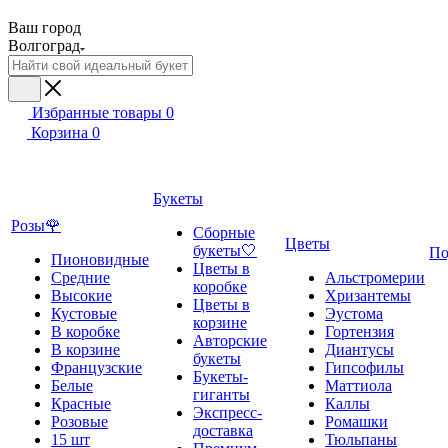
Ваш город
Волгоград
Избранные товары
0
Корзина
0
Букеты
Розы🌹
Сборные
Цветы
букеты🤍
По
Пионовидные
Цветы в
Средние
Альстромерии
коробке
Высокие
Хризантемы
Цветы в
Кустовые
Эустома
корзине
В коробке
Гортензия
Авторские
В корзине
Диантусы
букеты
Французские
Гипсофилы
Букеты-
Белые
Маттиола
гиганты
Красные
Каллы
Экспресс-
Розовые
Ромашки
доставка
15 шт
Тюльпаны