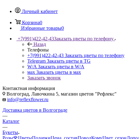
Личный кабинет
Корзина
0
Избранные товары
0
+7(991)422-42-43
Заказать цветы по телефону
Назад
Телефоны
+7(991)422-42-43
Заказать цветы по телефону
Telegram
Заказать цветы в TG
W/A
Заказать цветы в W/A
мах
Заказать цветы в мах
Заказать звонок
Контактная информация
Волгоград, Лавочкина 5, магазин цветов "Рефлекс"
info@reflexflower.ru
Доставка цветов в Волгограде
—
Каталог
—
Букеты
Розы🌹
Цветы
Подарки
Цена, состав
Повод
Кому
Цвет, сезон
Допо