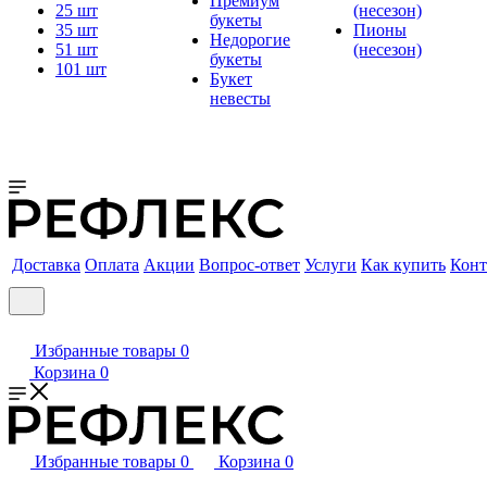
Премиум
25 шт
(несезон)
букеты
35 шт
Пионы
Недорогие
51 шт
(несезон)
букеты
101 шт
Букет
невесты
Доставка
Оплата
Акции
Вопрос-ответ
Услуги
Как купить
Конт
Избранные товары
0
Корзина
0
Избранные товары
0
Корзина
0