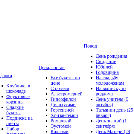
Повод
День рождения
Свидание
Юбилей
Цена, состав
Годовщина
дарки
Все букеты по
На свадьбу
цене
молодоженам
Клубника в
С розами
На выписку из
шоколаде
Альстромерией
роддома
Фруктовые
Гипсофилой
День учителя (5
корзины
Диантусами
октября)
Сладкие
Гортензией
Татьянин день (25
букеты
Хризантемой
января)
Подписка на
Ромашкой
День знаний (1
цветы
Эустомой
сентября)
Набор
Каллами
День Матери (29