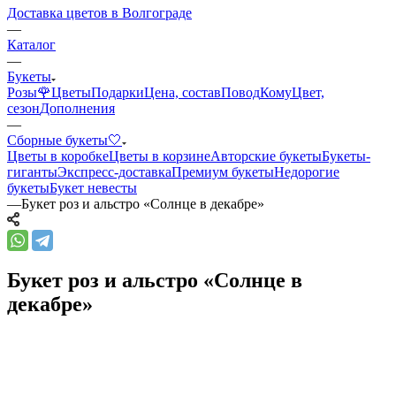
Доставка цветов в Волгограде
—
Каталог
—
Букеты
Розы🌹
Цветы
Подарки
Цена, состав
Повод
Кому
Цвет,
сезон
Дополнения
—
Сборные букеты🤍
Цветы в коробке
Цветы в корзине
Авторские букеты
Букеты-
гиганты
Экспресс-доставка
Премиум букеты
Недорогие
букеты
Букет невесты
—
Букет роз и альстро «Солнце в декабре»
Букет роз и альстро «Солнце в
декабре»