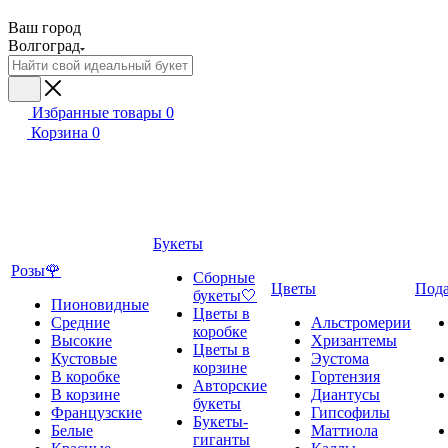
Ваш город
Волгоград
Избранные товары
0
Корзина
0
Букеты
Розы🌹
Сборные
Цветы
Под
букеты🤍
Пионовидные
Цветы в
Средние
Альстромерии
коробке
Высокие
Хризантемы
Цветы в
Кустовые
Эустома
корзине
В коробке
Гортензия
Авторские
В корзине
Диантусы
букеты
Французские
Гипсофилы
Букеты-
Белые
Маттиола
гиганты