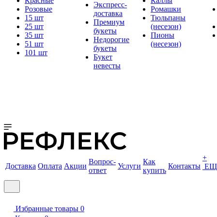
Красные
Каллы
Экспресс-
Розовые
Ромашки
доставка
15 шт
Тюльпаны
Премиум
25 шт
(несезон)
букеты
35 шт
Пионы
Недорогие
51 шт
(несезон)
букеты
101 шт
Букет
невесты
+
Вопрос-
Как
Доставка
Оплата
Акции
Услуги
Контакты
ЕЩ
ответ
купить
Избранные товары
0