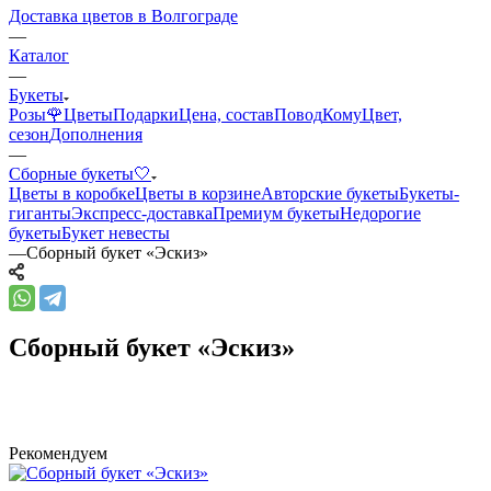
Доставка цветов в Волгограде
—
Каталог
—
Букеты
Розы🌹
Цветы
Подарки
Цена, состав
Повод
Кому
Цвет,
сезон
Дополнения
—
Сборные букеты🤍
Цветы в коробке
Цветы в корзине
Авторские букеты
Букеты-
гиганты
Экспресс-доставка
Премиум букеты
Недорогие
букеты
Букет невесты
—
Сборный букет «Эскиз»
Сборный букет «Эскиз»
Рекомендуем