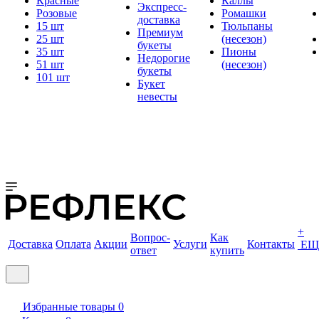
Красные
Каллы
Экспресс-
Розовые
Ромашки
доставка
15 шт
Тюльпаны
Премиум
25 шт
(несезон)
букеты
35 шт
Пионы
Недорогие
51 шт
(несезон)
букеты
101 шт
Букет
невесты
+
Вопрос-
Как
Доставка
Оплата
Акции
Услуги
Контакты
ЕЩ
ответ
купить
Избранные товары
0