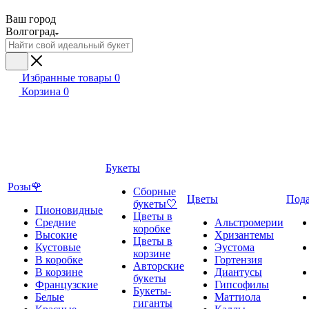
Ваш город
Волгоград
Избранные товары
0
Корзина
0
Букеты
Розы🌹
Сборные
Цветы
Под
букеты🤍
Пионовидные
Цветы в
Средние
Альстромерии
коробке
Высокие
Хризантемы
Цветы в
Кустовые
Эустома
корзине
В коробке
Гортензия
Авторские
В корзине
Диантусы
букеты
Французские
Гипсофилы
Букеты-
Белые
Маттиола
гиганты