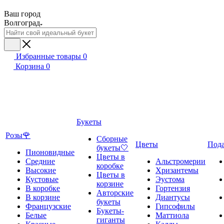
Ваш город
Волгоград
Избранные товары
0
Корзина
0
Букеты
Розы🌹
Сборные
Цветы
Под
букеты🤍
Пионовидные
Цветы в
Средние
Альстромерии
коробке
Высокие
Хризантемы
Цветы в
Кустовые
Эустома
корзине
В коробке
Гортензия
Авторские
В корзине
Диантусы
букеты
Французские
Гипсофилы
Букеты-
Белые
Маттиола
гиганты