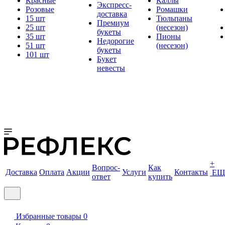
Красные
Каллы
Экспресс-
Розовые
Ромашки
доставка
15 шт
Тюльпаны
Премиум
25 шт
(несезон)
букеты
35 шт
Пионы
Недорогие
51 шт
(несезон)
букеты
101 шт
Букет
невесты
+
Вопрос-
Как
Доставка
Оплата
Акции
Услуги
Контакты
ЕЩ
ответ
купить
Избранные товары
0