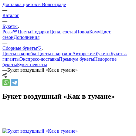
Доставка цветов в Волгограде
—
Каталог
—
Букеты
Розы🌹
Цветы
Подарки
Цена, состав
Повод
Кому
Цвет,
сезон
Дополнения
—
Сборные букеты🤍
Цветы в коробке
Цветы в корзине
Авторские букеты
Букеты-
гиганты
Экспресс-доставка
Премиум букеты
Недорогие
букеты
Букет невесты
—
Букет воздушный «Как в тумане»
Букет воздушный «Как в тумане»