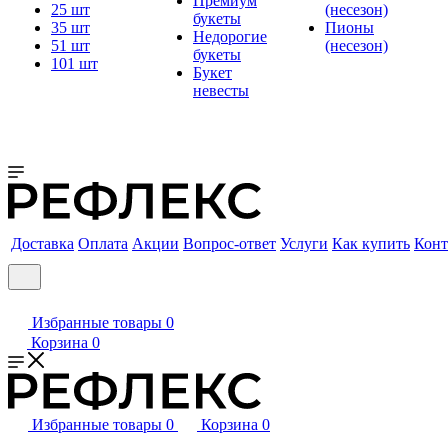
Премиум
25 шт
(несезон)
букеты
35 шт
Пионы
Недорогие
51 шт
(несезон)
букеты
101 шт
Букет
невесты
Доставка
Оплата
Акции
Вопрос-ответ
Услуги
Как купить
Конт
Избранные товары
0
Корзина
0
Избранные товары
0
Корзина
0