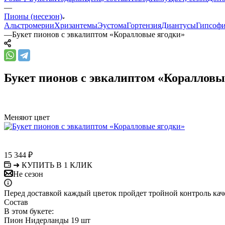
—
Пионы (несезон)
Альстромерии
Хризантемы
Эустома
Гортензия
Диантусы
Гипсоф
—
Букет пионов с эвкалиптом «Коралловые ягодки»
Букет пионов с эвкалиптом «Коралловы
Меняют цвет
15 344
₽
➜ КУПИТЬ В 1 КЛИК
Не сезон
Перед доставкой каждый цветок пройдет тройной контроль кач
Состав
В этом букете:
Пион Нидерланды 19 шт