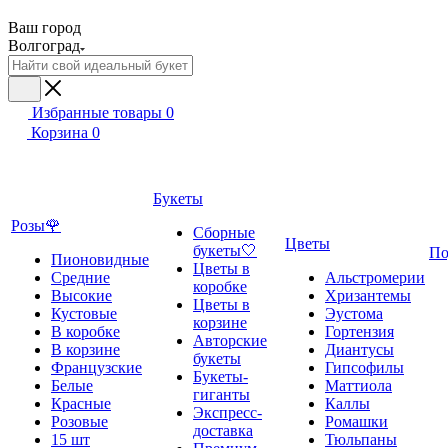
Ваш город
Волгоград
Избранные товары
0
Корзина
0
Букеты
Розы🌹
Сборные
Цветы
букеты🤍
По
Пионовидные
Цветы в
Средние
Альстромерии
коробке
Высокие
Хризантемы
Цветы в
Кустовые
Эустома
корзине
В коробке
Гортензия
Авторские
В корзине
Диантусы
букеты
Французские
Гипсофилы
Букеты-
Белые
Маттиола
гиганты
Красные
Каллы
Экспресс-
Розовые
Ромашки
доставка
15 шт
Тюльпаны