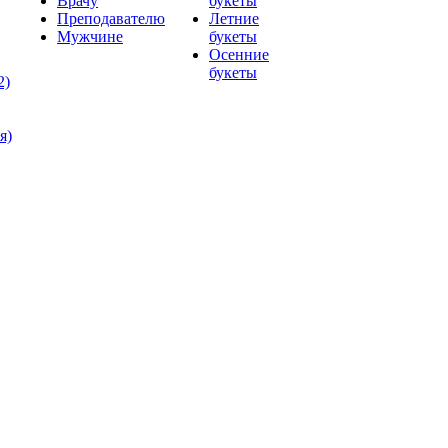
Врачу
букеты
Преподавателю
Летние
Мужчине
букеты
Осенние
букеты
2)
я)