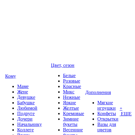
Цвет, сезон
Белые
Кому
Розовые
Маме
Красные
Жене
Микс
Дополнения
Девушке
Нежные
Бабушке
Яркие
Мягкие
Любимой
Желтые
игрушки
+
Подруге
Кремовые
Конфеты
ЕЩЕ
Дочери
Зимние
Открытки
Начальнику
букеты
Вазы для
Коллеге
Весенние
цветов