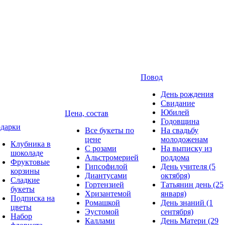
Повод
День рождения
Свидание
Юбилей
Цена, состав
Годовщина
дарки
Все букеты по
На свадьбу
цене
молодоженам
Клубника в
С розами
На выписку из
шоколаде
Альстромерией
роддома
Фруктовые
Гипсофилой
День учителя (5
корзины
Диантусами
октября)
Сладкие
Гортензией
Татьянин день (25
букеты
Хризантемой
января)
Подписка на
Ромашкой
День знаний (1
цветы
Эустомой
сентября)
Набор
Каллами
День Матери (29