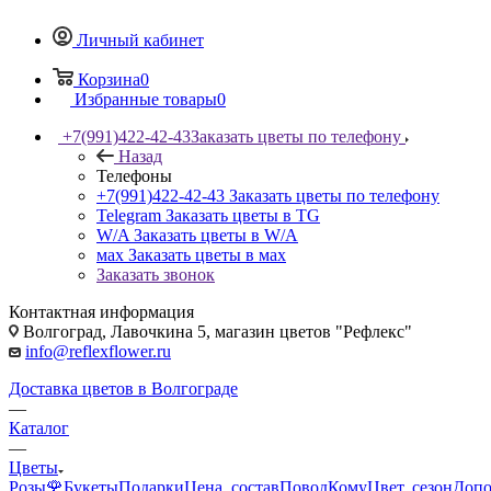
Личный кабинет
Корзина
0
Избранные товары
0
+7(991)422-42-43
Заказать цветы по телефону
Назад
Телефоны
+7(991)422-42-43
Заказать цветы по телефону
Telegram
Заказать цветы в TG
W/A
Заказать цветы в W/A
мах
Заказать цветы в мах
Заказать звонок
Контактная информация
Волгоград, Лавочкина 5, магазин цветов "Рефлекс"
info@reflexflower.ru
Доставка цветов в Волгограде
—
Каталог
—
Цветы
Розы🌹
Букеты
Подарки
Цена, состав
Повод
Кому
Цвет, сезон
Допо