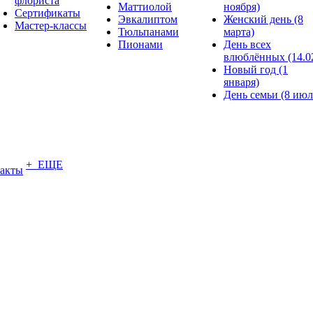
флориста
Маттиолой
ноября)
Сертификаты
Эвкалиптом
Женский день (8
Мастер-классы
Тюльпанами
марта)
Пионами
День всех
влюблённых (14.0
Новый год (1
января)
День семьи (8 июл
+ ЕЩЕ
акты