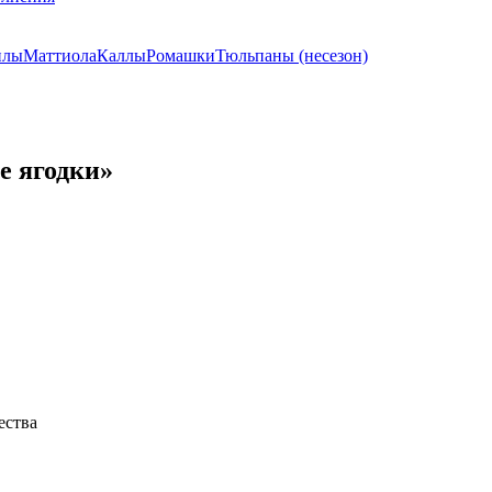
илы
Маттиола
Каллы
Ромашки
Тюльпаны (несезон)
е ягодки»
ества