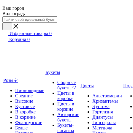
Ваш город
Волгоград
Избранные товары
0
Корзина
0
Букеты
Розы🌹
Сборные
Цветы
Под
букеты🤍
Пионовидные
Цветы в
Средние
Альстромерии
коробке
Высокие
Хризантемы
Цветы в
Кустовые
Эустома
корзине
В коробке
Гортензия
Авторские
В корзине
Диантусы
букеты
Французские
Гипсофилы
Букеты-
Белые
Маттиола
гиганты