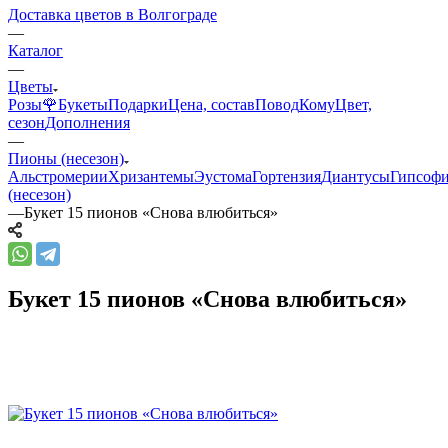
Доставка цветов в Волгограде
—
Каталог
—
Цветы
Розы🌹
Букеты
Подарки
Цена, состав
Повод
Кому
Цвет,
сезон
Дополнения
—
Пионы (несезон)
Альстромерии
Хризантемы
Эустома
Гортензия
Диантусы
Гипсоф
(несезон)
—
Букет 15 пионов «Снова влюбиться»
Букет 15 пионов «Снова влюбиться»