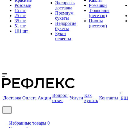
Красные
Каллы
Экспресс-
Розовые
Ромашки
доставка
15 шт
Тюльпаны
Премиум
25 шт
(несезон)
букеты
35 шт
Пионы
Недорогие
51 шт
(несезон)
букеты
101 шт
Букет
невесты
+
Вопрос-
Как
Доставка
Оплата
Акции
Услуги
Контакты
ЕЩ
ответ
купить
Избранные товары
0