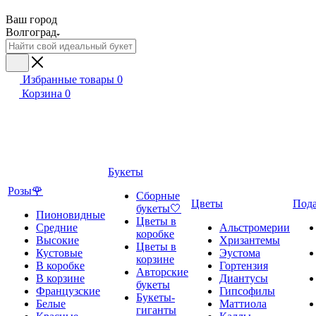
Ваш город
Волгоград
Избранные товары
0
Корзина
0
Букеты
Розы🌹
Сборные
Цветы
Под
букеты🤍
Пионовидные
Цветы в
Средние
Альстромерии
коробке
Высокие
Хризантемы
Цветы в
Кустовые
Эустома
корзине
В коробке
Гортензия
Авторские
В корзине
Диантусы
букеты
Французские
Гипсофилы
Букеты-
Белые
Маттиола
гиганты