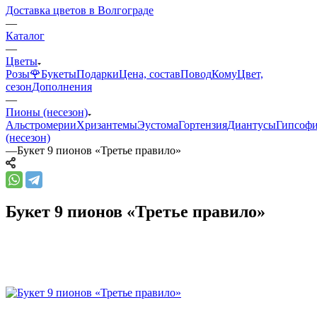
Доставка цветов в Волгограде
—
Каталог
—
Цветы
Розы🌹
Букеты
Подарки
Цена, состав
Повод
Кому
Цвет,
сезон
Дополнения
—
Пионы (несезон)
Альстромерии
Хризантемы
Эустома
Гортензия
Диантусы
Гипсоф
(несезон)
—
Букет 9 пионов «Третье правило»
Букет 9 пионов «Третье правило»