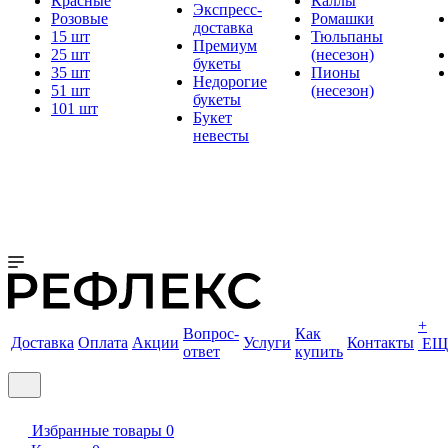
Красные
Каллы
Экспресс-
Розовые
Ромашки
доставка
15 шт
Тюльпаны
Премиум
25 шт
(несезон)
букеты
35 шт
Пионы
Недорогие
51 шт
(несезон)
букеты
101 шт
Букет
невесты
+
Вопрос-
Как
Доставка
Оплата
Акции
Услуги
Контакты
ЕЩ
ответ
купить
Избранные товары
0